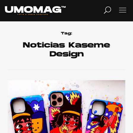
MUSICA
LIFESTYLE
Tag:
Noticias Kaseme
Design
REVISTA
TV
Home
Cover Story