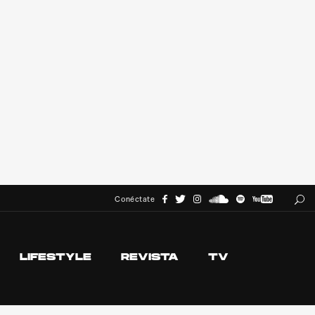
Conéctate
LIFESTYLE
REVISTA
TV