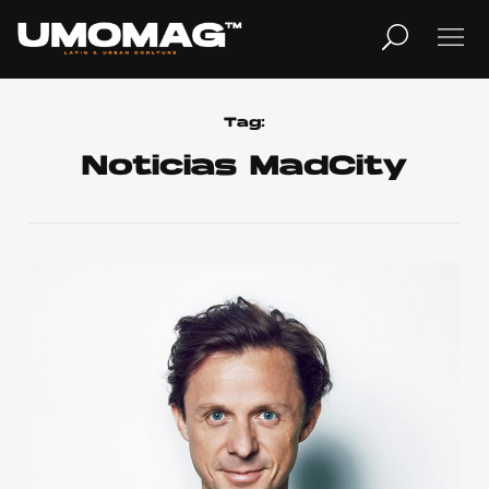
MUSICA
LIFESTYLE
Tag:
Noticias MadCity
REVISTA
TV
Home
Cover Story