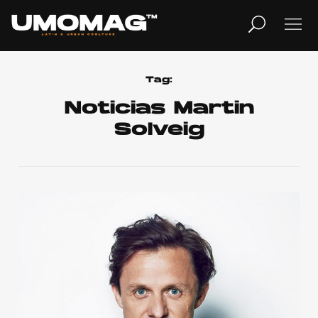
MUSICA
LIFESTYLE
Tag:
Noticias Martin
Solveig
REVISTA
TV
Home
Cover Story