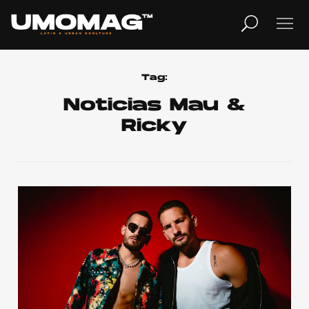
MUSICA
LIFESTYLE
Tag:
Noticias Mau &
Ricky
REVISTA
TV
Home
Cover Story