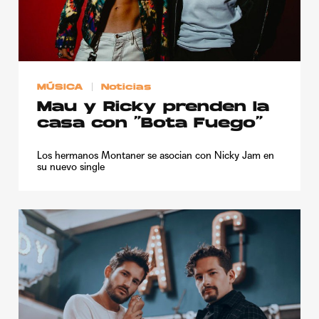
Publicidad
Contacto
Aviso Legal
MÚSICA
Noticias
Mau y Ricky prenden la
© 2015-2022 UMOMAG. PROPIEDAD DE UMO agency. TODOS LOS
casa con “Bota Fuego”
DERECHOS RESERVADOS.
Los hermanos Montaner se asocian con Nicky Jam en
su nuevo single