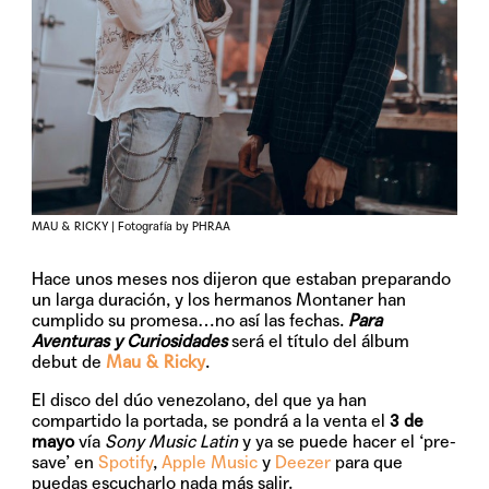
MAU & RICKY | Fotografía by PHRAA
Hace unos meses nos dijeron que estaban preparando
un larga duración, y los hermanos Montaner han
cumplido su promesa…no así las fechas.
Para
Aventuras y Curiosidades
será el título del álbum
debut de
Mau & Ricky
.
El disco del dúo venezolano, del que ya han
compartido la portada, se pondrá a la venta el
3 de
mayo
vía
Sony Music Latin
y ya se puede hacer el ‘pre-
save’ en
Spotify
,
Apple Music
y
Deezer
para que
puedas escucharlo nada más salir.