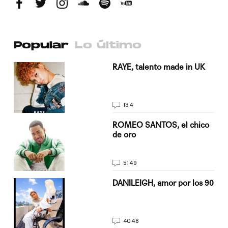
Popular
Lo último
a su
RAYE, talento made in UK
134
do
ROMEO SANTOS, el chico
de oro
5149
n
DANILEIGH, amor por los 90
4048