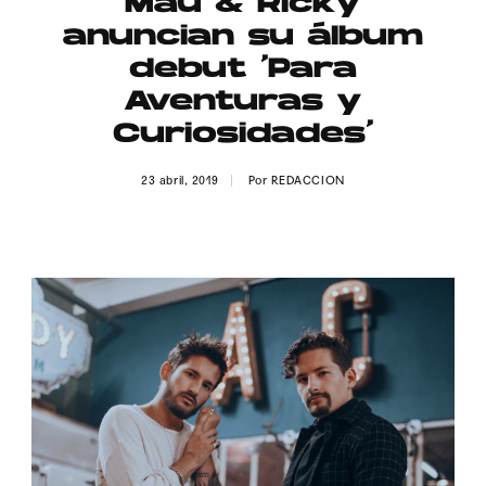
Mau & Ricky
Publicidad
anuncian su álbum
Contacto
debut ‘Para
Aventuras y
Aviso Legal
Curiosidades’
© 2015-2022 UMOMAG. PROPIEDAD DE UMO agency. TODOS LOS
23 abril, 2019
Por
REDACCION
DERECHOS RESERVADOS.