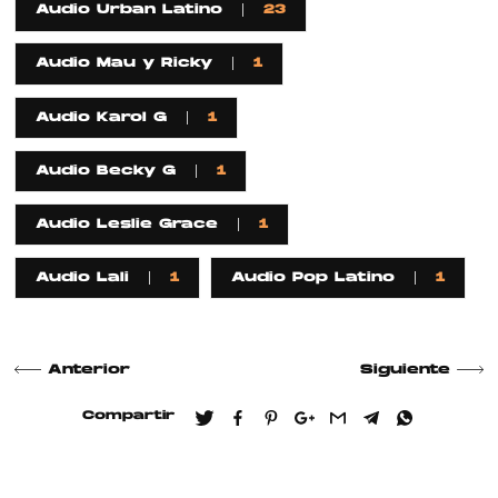
Audio Urban Latino
23
Audio Mau y Ricky
1
Audio Karol G
1
Audio Becky G
1
Audio Leslie Grace
1
Audio Lali
1
Audio Pop Latino
1
Anterior
Siguiente
Compartir