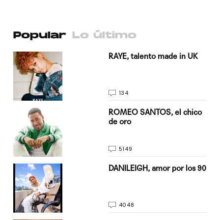
Popular
Lo último
a su
RAYE, talento made in UK
134
do
ROMEO SANTOS, el chico
de oro
5149
n
DANILEIGH, amor por los 90
4048