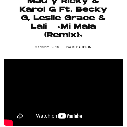
Mau y Ricky &
Publicidad
Karol G Ft. Becky
Contacto
G, Leslie Grace &
Lali – «Mi Mala
Aviso Legal
(Remix)»
© 2015-2022 UMOMAG. PROPIEDAD DE UMO agency. TODOS LOS
9 febrero, 2018
Por
REDACCION
DERECHOS RESERVADOS.