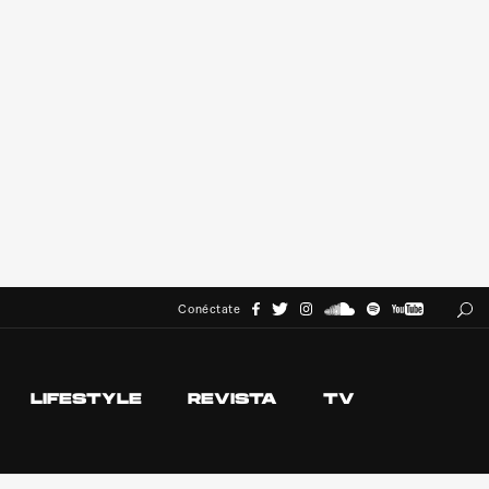
Conéctate
LIFESTYLE
REVISTA
TV