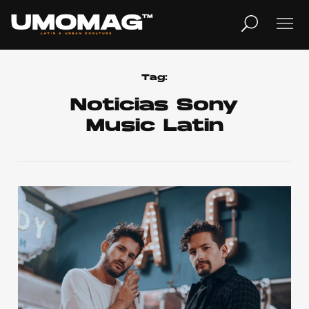
MUSICA
LIFESTYLE
Tag:
Noticias Sony
Music Latin
REVISTA
TV
Home
Cover Story