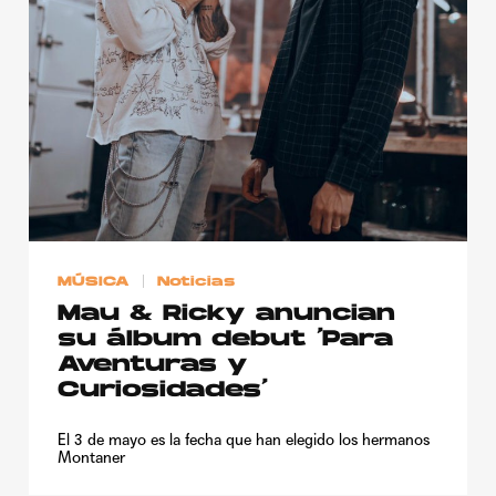
Publicidad
Contacto
Aviso Legal
© 2015-2022 UMOMAG. PROPIEDAD DE UMO agency. TODOS LOS
DERECHOS RESERVADOS.
MÚSICA
Noticias
Mau & Ricky anuncian
su álbum debut ‘Para
Aventuras y
Curiosidades’
El 3 de mayo es la fecha que han elegido los hermanos
Montaner