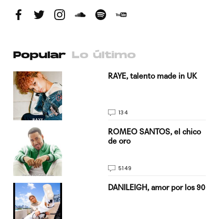
Popular
Lo último
a su
RAYE, talento made in UK
134
do
ROMEO SANTOS, el chico
de oro
5149
n
DANILEIGH, amor por los 90