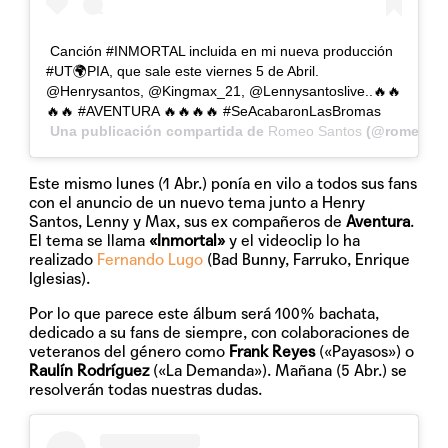
Canción #INMORTAL incluida en mi nueva producción
#UT🌍PIA, que sale este viernes 5 de Abril.
@Henrysantos, @Kingmax_21, @Lennysantoslive..🔥🔥
🔥🔥 #AVENTURA 🔥🔥🔥🔥 #SeAcabaronLasBromas
Una publicación compartida de
Romeo Santos
(@romeosan
Este mismo lunes (1 Abr.) ponía en vilo a todos sus fans
con el anuncio de un nuevo tema junto a Henry
Santos, Lenny y Max, sus ex compañeros de
Aventura
.
El tema se llama
«Inmortal»
y el videoclip lo ha
realizado
Fernando Lugo
(Bad Bunny, Farruko, Enrique
Iglesias).
Por lo que parece este álbum será 100% bachata,
dedicado a su fans de siempre, con colaboraciones de
veteranos del género como
Frank Reyes
(«Payasos») o
Raulín Rodríguez
(«La Demanda»). Mañana (5 Abr.) se
resolverán todas nuestras dudas.