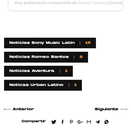
Una publicación compartida de
Romeo Santos
(@romeosan
Noticias Sony Music Latin
15
Noticias Romeo Santos
8
Noticias Aventura
1
Noticas Urban Latino
1
Anterior
Siguiente
Compartir