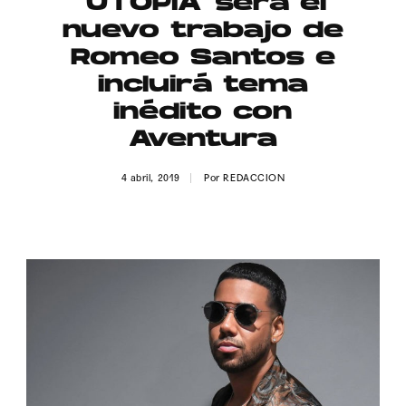
‘UTOPIA’ será el
Publicidad
nuevo trabajo de
Contacto
Romeo Santos e
incluirá tema
Aviso Legal
inédito con
Aventura
© 2015-2022 UMOMAG. PROPIEDAD DE UMO agency. TODOS LOS
DERECHOS RESERVADOS.
4 abril, 2019
Por
REDACCION