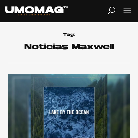
MUSICA
LIFESTYLE
Tag:
Noticias Maxwell
REVISTA
TV
Home
Cover Story