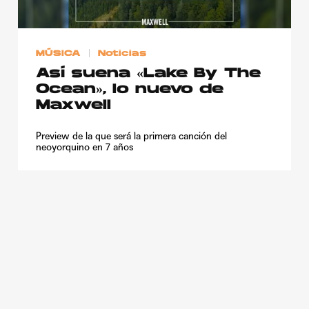
Publicidad
Contacto
MÚSICA
Noticias
Aviso Legal
Así suena «Lake By The
Ocean», lo nuevo de
Maxwell
© 2015-2022 UMOMAG. PROPIEDAD DE UMO agency. TODOS LOS
DERECHOS RESERVADOS.
Preview de la que será la primera canción del
neoyorquino en 7 años