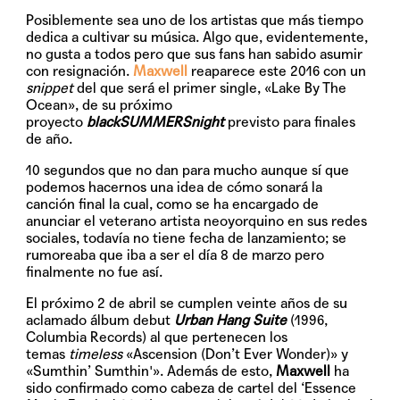
Posiblemente sea uno de los artistas que más tiempo
dedica a cultivar su música. Algo que, evidentemente,
no gusta a todos pero que sus fans han sabido asumir
con resignación.
Maxwell
reaparece este 2016 con un
snippet
del que será el primer single,
«Lake By The
Ocean»
, de su próximo
proyecto
blackSUMMERSnigh
t
previsto para finales
de año.
10 segundos que no dan para mucho aunque sí que
podemos hacernos una idea de cómo sonará la
canción final la cual, como se ha encargado de
anunciar el veterano artista neoyorquino en sus redes
sociales, todavía no tiene fecha de lanzamiento; se
rumoreaba que iba a ser el día 8 de marzo pero
finalmente no fue así.
El próximo 2 de abril se cumplen veinte años de su
aclamado álbum debut
Urban Hang Suite
(1996,
Columbia Records) al que pertenecen los
temas
timeless
«Ascension (Don’t Ever Wonder)» y
«Sumthin’ Sumthin'». Además de esto,
Maxwell
ha
sido confirmado como cabeza de cartel del
‘Essence