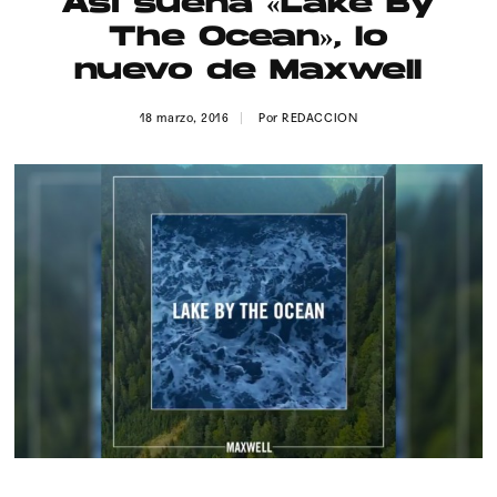
Así suena «Lake By
Publicidad
The Ocean», lo
Contacto
nuevo de Maxwell
Aviso Legal
18 marzo, 2016
Por
REDACCION
© 2015-2022 UMOMAG. PROPIEDAD DE UMO agency. TODOS LOS
DERECHOS RESERVADOS.