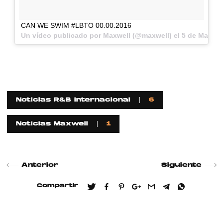
CAN WE SWIM #LBTO 00.00.2016
Un vídeo publicado por Maxwell (@maxwell) el
5 de Mar de 
Noticias R&B Internacional
6
Noticias Maxwell
1
Anterior
Siguiente
Compartir