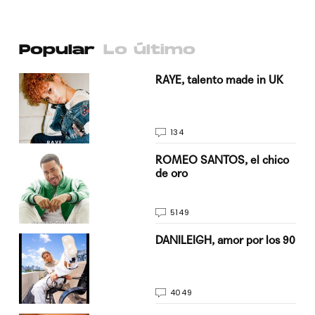
Popular
Lo último
a su
RAYE, talento made in UK
134
do
ROMEO SANTOS, el chico
de oro
5149
n
DANILEIGH, amor por los 90
4049