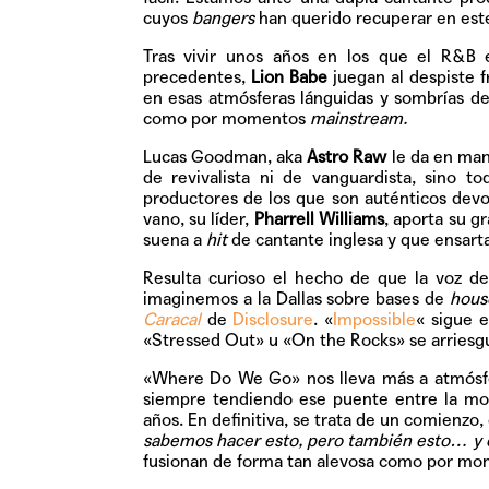
cuyos
bangers
han querido recuperar en este
Tras vivir unos años en los que el R&B 
precedentes,
Lion Babe
juegan al despiste f
en esas atmósferas lánguidas y sombrías de
como por momentos
mainstream.
Lucas Goodman, aka
Astro Raw
le da en man
de revivalista ni de vanguardista, sino t
productores de los que son auténticos devo
vano, su líder,
Pharrell Williams
, aporta su g
suena a
hit
de cantante inglesa y que ensarta 
Resulta curioso el hecho de que la voz de
imaginemos a la Dallas sobre bases de
hous
Caracal
de
Disclosure
.
«
Impossible
«
sigue e
«Stressed Out»
u
«On the Rocks»
se arriesg
«Where Do We Go»
nos lleva más a atmósfe
siempre tendiendo ese puente entre la mod
años. En definitiva, se trata de un comienzo
sabemos hacer esto, pero también esto… y 
fusionan de forma tan alevosa como por mo