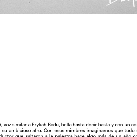
TAINY, adel
tiempo
NICKI NICOL
fuerte
Hablamos c
Quiles de '
, voz similar a Erykah Badu, bella hasta decir basta y con un 
n su ambicioso afro. Con esos mimbres imaginamos que todo
oductor que saltaron a la palestra hace algo más de un año 
GRIFF, el fu