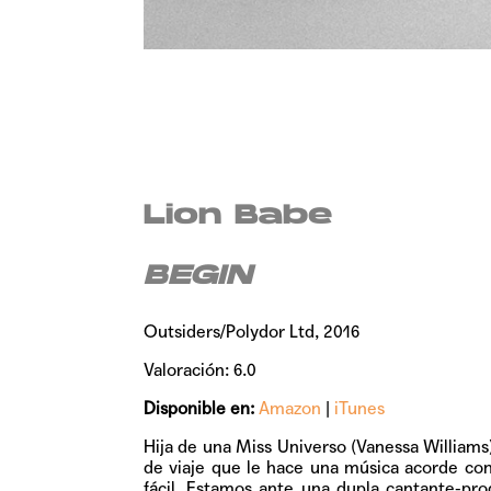
Lion Babe
BEGIN
Outsiders/Polydor Ltd, 2016
Valoración: 6.0
Disponible en:
Amazon
|
iTunes
Hija de una Miss Universo (Vanessa Williams)
de viaje que le hace una música acorde co
fácil. Estamos ante una dupla cantante-pr