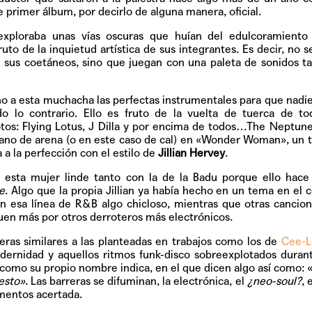
Pop
 primer álbum, por decirlo de alguna manera, oficial.
exploraba unas vías oscuras que huían del edulcoramiento
ruto de la inquietud artística de sus integrantes. Es decir, no 
 sus coetáneos, sino que juegan con una paleta de sonidos t
Hablamos 
sobre 'Bucle
o a esta muchacha las perfectas instrumentales para que nadie
odo lo contrario. Ello es fruto de la vuelta de tuerca de t
tos: Flying Lotus, J Dilla y por encima de todos…The Neptun
rano de arena (o en este caso de cal) en
«Wonder Woman»
, un
a la perfección con el estilo de
Jillian Hervey
.
 esta mujer linde tanto con la de la Badu porque ello hac
e
. Algo que la propia Jillian ya había hecho en un tema en el 
n esa línea de R&B algo chicloso, mientras que otras canci
uen más por otros derroteros más electrónicos.
ras similares a las planteadas en trabajos como los de
Cee-L
ernidad y aquellos ritmos funk-disco sobreexplotados duran
, como su propio nombre indica, en el que dicen algo así como: 
esto»
. Las barreras se difuminan, la electrónica, el
¿neo-soul?
, 
mentos acertada.