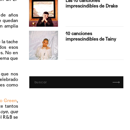
Las 10 canciones
imprescindibles de Drake
 de años
se quedan
an amplia
con Boza
10 canciones
', el…
imprescindibles de Tainy
 la tache
odos esos
es. No en
 tema que
e que nos
celebrado
ones como
o Green
,
te tantos
«
oye, que
el R&B se