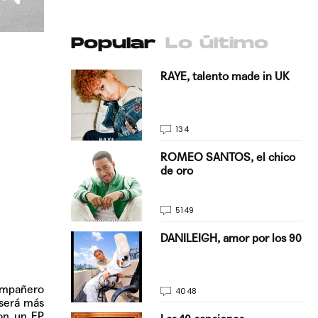
Popular
Lo último
antado a su
RAYE, talento made in UK
134
E, pisando
ROMEO SANTOS, el chico
de oro
5149
on Justin
DANILEIGH, amor por los 90
La…
compañero
4048
 será más
con un EP
turo del