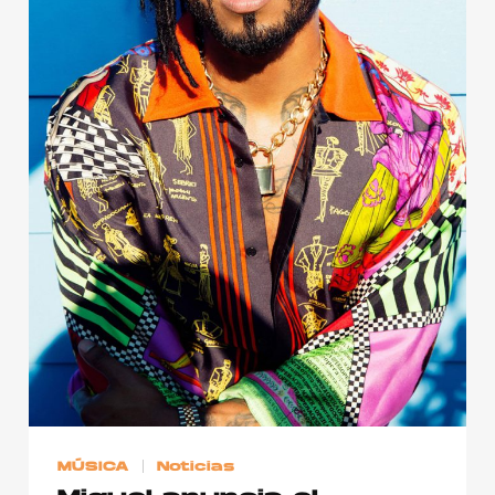
Publicidad
Contacto
Aviso Legal
© 2015-2022 UMOMAG. PROPIEDAD DE UMO agency. TODOS LOS
DERECHOS RESERVADOS.
MÚSICA
Noticias