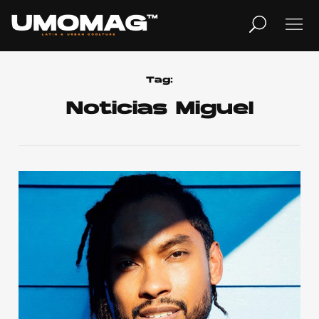
MUSICA
LIFESTYLE
Tag:
Noticias Miguel
REVISTA
TV
Home
Cover Story