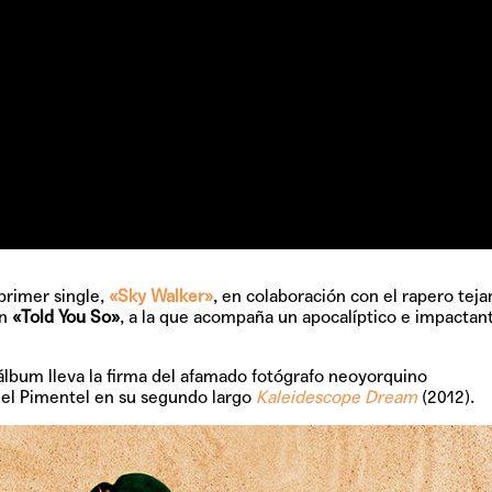
 primer single,
«Sky Walker»
, en colaboración con el rapero teja
ón
«Told You So»
, a la que acompaña un apocalíptico e impactant
l álbum lleva la firma del afamado fotógrafo neoyorquino
uel Pimentel en su segundo largo
Kaleidescope Dream
(2012).