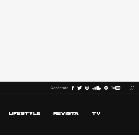
Conéctate
LIFESTYLE
REVISTA
TV