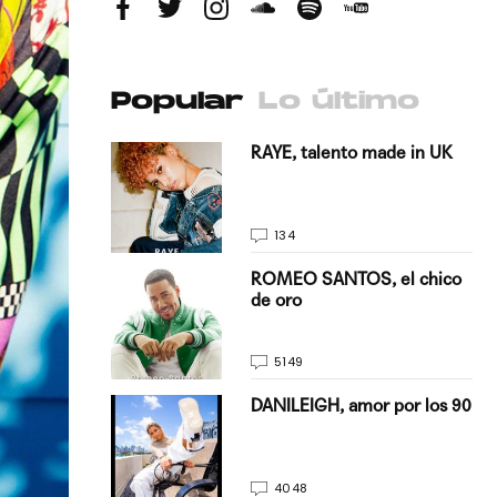
Popular
Lo último
antado a su
RAYE, talento made in UK
134
E, pisando
ROMEO SANTOS, el chico
de oro
5149
on Justin
DANILEIGH, amor por los 90
La…
4048