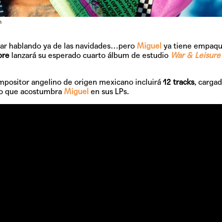
GRIFF, el fu
Pop
n
tar hablando ya de las navidades…pero
Miguel
ya tiene empaqu
bre
lanzará su esperado cuarto álbum de estudio
War & Leisure
Hablamos 
sobre 'Bucle
mpositor angelino de origen mexicano incluirá
12 tracks
, carga
o que acostumbra
Miguel
en sus LPs.