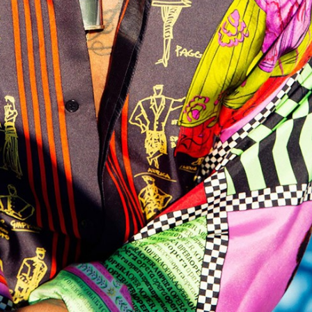
TAINY, adel
tiempo
NICKI NICOL
fuerte
Hablamos c
Quiles de '