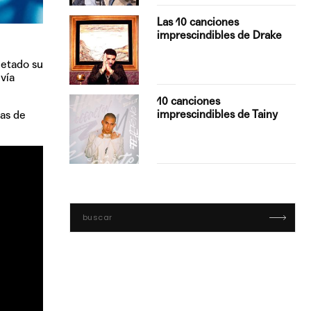
turo del
Las 10 canciones
imprescindibles de Drake
etado su
vía
con Boza
10 canciones
', el…
imprescindibles de Tainy
das de