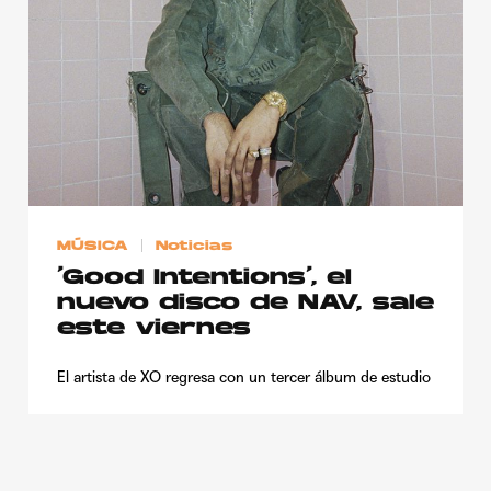
Publicidad
Contacto
Aviso Legal
© 2015-2022 UMOMAG. PROPIEDAD DE UMO agency. TODOS LOS
DERECHOS RESERVADOS.
MÚSICA
Noticias
‘Good Intentions’, el
nuevo disco de NAV, sale
este viernes
El artista de XO regresa con un tercer álbum de estudio