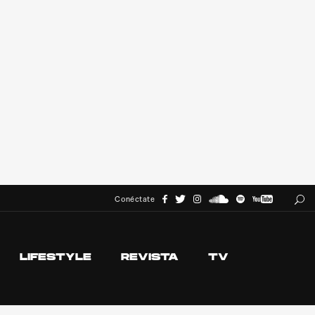
Conéctate
LIFESTYLE
REVISTA
TV