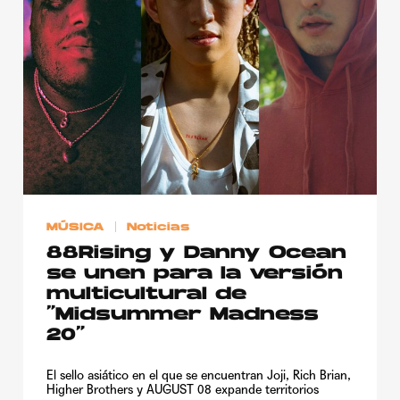
Publicidad
Contacto
Aviso Legal
© 2015-2022 UMOMAG. PROPIEDAD DE UMO agency. TODOS LOS
DERECHOS RESERVADOS.
MÚSICA
Noticias
88Rising y Danny Ocean
se unen para la versión
multicultural de
“Midsummer Madness
20”
El sello asiático en el que se encuentran Joji, Rich Brian,
Higher Brothers y AUGUST 08 expande territorios