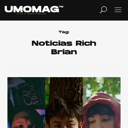
MUSICA
LIFESTYLE
Tag:
Noticias Rich
Brian
REVISTA
TV
Home
Cover Story