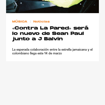
Publicidad
Contacto
MÚSICA
Noticias
Aviso Legal
«Contra La Pared» será
lo nuevo de Sean Paul
© 2015-2022 UMOMAG. PROPIEDAD DE UMO agency. TODOS LOS
junto a J Balvin
DERECHOS RESERVADOS.
La esperada colaboración entre la estrella jamaicana y el
colombiano llega este 14 de marzo