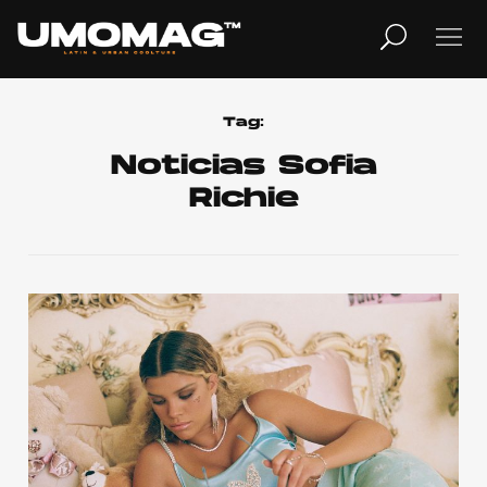
MUSICA
LIFESTYLE
Tag:
Noticias Sofia
Richie
REVISTA
TV
Home
Cover Story