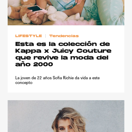
Publicidad
Contacto
Aviso Legal
LIFESTYLE
Tendencias
Esta es la colección de
© 2015-2022 UMOMAG. PROPIEDAD DE UMO agency. TODOS LOS
Kappa x Juicy Couture
DERECHOS RESERVADOS.
que revive la moda del
año 2000
La joven de 22 años Sofia Richie da vida a este
concepto