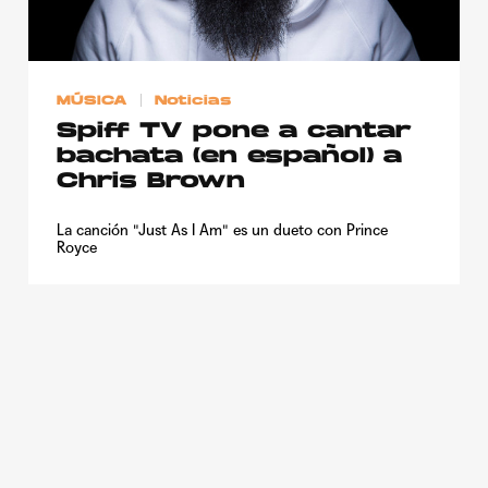
Publicidad
Contacto
MÚSICA
Noticias
Aviso Legal
Spiff TV pone a cantar
bachata (en español) a
© 2015-2022 UMOMAG. PROPIEDAD DE UMO agency. TODOS LOS
Chris Brown
DERECHOS RESERVADOS.
La canción "Just As I Am" es un dueto con Prince
Royce