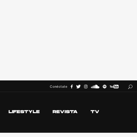
Conéctate
LIFESTYLE
REVISTA
TV