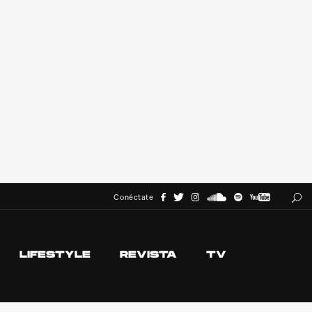
Conéctate
LIFESTYLE
REVISTA
TV