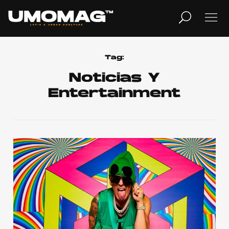
MUSICA
LIFESTYLE
Tag:
Noticias Y
Entertainment
REVISTA
TV
Home
Cover Story