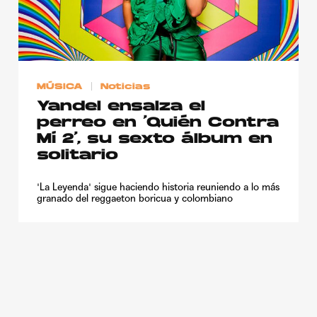
Publicidad
Contacto
Aviso Legal
MÚSICA
Noticias
Yandel ensalza el
© 2015-2022 UMOMAG. PROPIEDAD DE UMO agency. TODOS LOS
perreo en ‘Quién Contra
DERECHOS RESERVADOS.
Mí 2’, su sexto álbum en
solitario
'La Leyenda' sigue haciendo historia reuniendo a lo más
granado del reggaeton boricua y colombiano