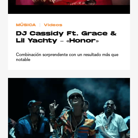
Publicidad
Contacto
MÚSICA
Videos
Aviso Legal
DJ Cassidy Ft. Grace &
Lil Yachty – «Honor»
© 2015-2022 UMOMAG. PROPIEDAD DE UMO agency. TODOS LOS
DERECHOS RESERVADOS.
Combinación sorprendente con un resultado más que
notable