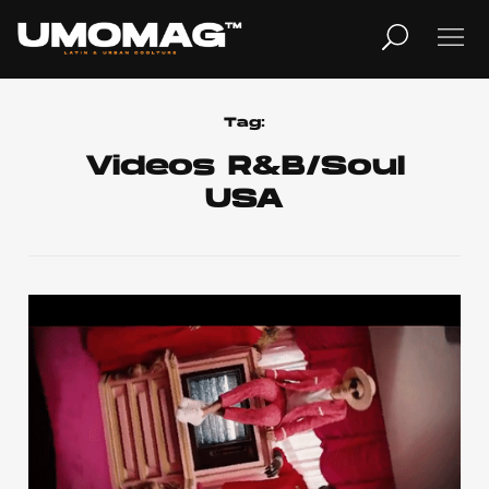
MUSICA
LIFESTYLE
Tag:
Videos R&B/Soul
USA
REVISTA
TV
Home
Cover Story