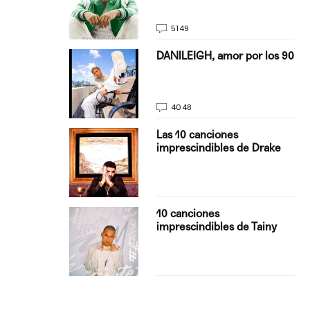
5149
on Justin
DANILEIGH, amor por los 90
La…
4048
turo del
Las 10 canciones
imprescindibles de Drake
con Boza
10 canciones
', el…
imprescindibles de Tainy