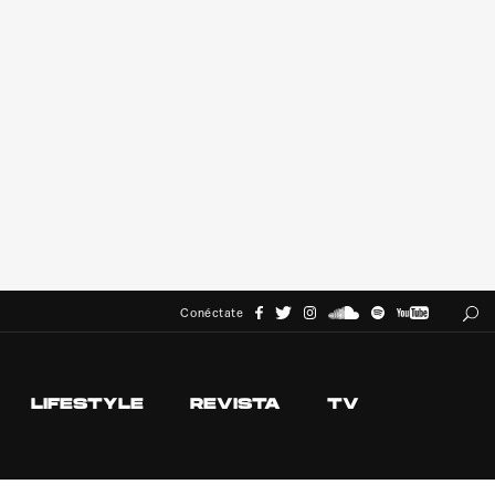
Conéctate
LIFESTYLE
REVISTA
TV