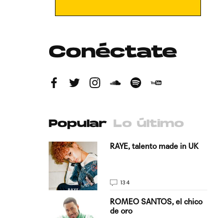
Conéctate
Popular
Lo último
antado a su
RAYE, talento made in UK
134
E, pisando
ROMEO SANTOS, el chico
de oro