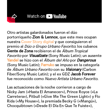
Otro artistas galardonados fueron el dúo
portorriqueño
Zion & Lennox
, que este mes ocupan
nuestra
Cover Story digital
y que consiguieron el
premio al
Dúo o Grupo Urbano Favorito
; los cubanos
Gente de Zona
recibieron el de
Álbum Tropical
Favorito
por
Visualízate
(Sony Music Latin); un ausente
Yandel
se hizo con el
Álbum del Año
por
Dangerous
(Sony Music Latin);
Farruko
se impuso en la categoría
de
Álbum Urbano Favorito
con su
Visionary
(Carbon
Fiber/Sony Music Latin); y el ex GDZ
Jacob Forever
fue reconocido como
Nuevo Artista Urbano Favorito
.
Las actuaciones de la noche corrieron a cargo de
Nicky Jam («Hasta El Amanecer»), Prince Royce («La
Carretera»), Pitbull («Give Me The Green Light») y Flo
Rida («My House»), la premiada Becky G («Mangú»),
Chocquibtown («Desde El Día En Que Te Fuiste»),