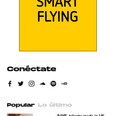
Conéctate
Popular
Lo último
a su