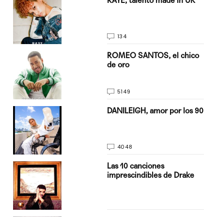
RAYE, talento made in UK
134
do
ROMEO SANTOS, el chico
de oro
5149
n
DANILEIGH, amor por los 90
4048
Las 10 canciones
imprescindibles de Drake