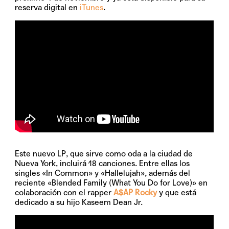
reserva digital en
iTunes
.
Este nuevo LP, que sirve como oda a la ciudad de
Nueva York, incluirá 18 canciones. Entre ellas los
singles
«In Common»
y
«Hallelujah»
, además del
reciente
«Blended Family (What You Do for Love)»
en
colaboración con el rapper
A$AP Rocky
y que está
dedicado a su hijo Kaseem Dean Jr.