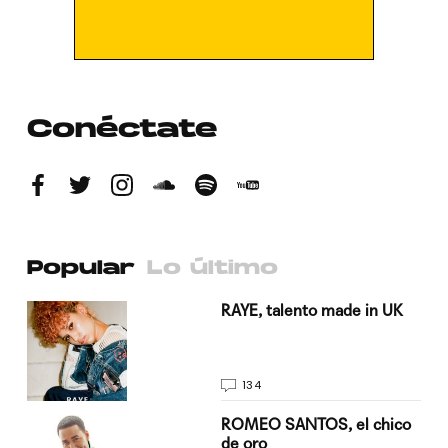
Conéctate
Popular
Lo último
a su
RAYE, talento made in UK
134
do
ROMEO SANTOS, el chico
de oro