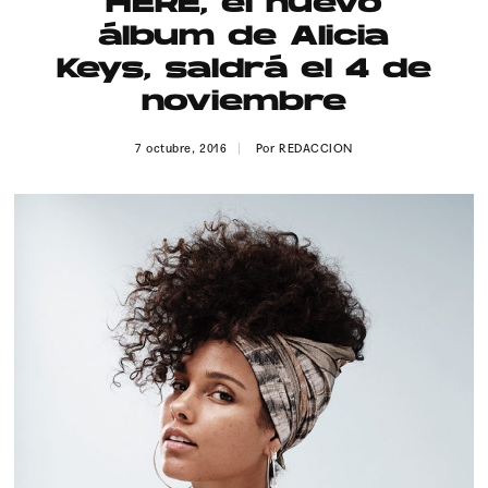
HERE, el nuevo
Publicidad
álbum de Alicia
Contacto
Keys, saldrá el 4 de
noviembre
Aviso Legal
7 octubre, 2016
Por
REDACCION
© 2015-2022 UMOMAG. PROPIEDAD DE UMO agency. TODOS LOS
DERECHOS RESERVADOS.