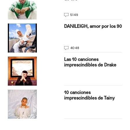
5149
n
DANILEIGH, amor por los 90
4048
Las 10 canciones
imprescindibles de Drake
10 canciones
imprescindibles de Tainy