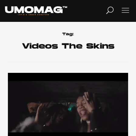
MUSICA
LIFESTYLE
Tag:
Videos The Skins
REVISTA
TV
Home
Cover Story