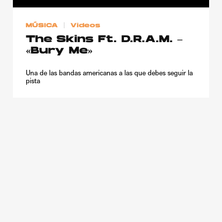
Publicidad
MÚSICA
Videos
Contacto
The Skins Ft. D.R.A.M. –
Aviso Legal
«Bury Me»
Una de las bandas americanas a las que debes seguir la
© 2015-2022 UMOMAG. PROPIEDAD DE UMO agency. TODOS LOS
pista
DERECHOS RESERVADOS.