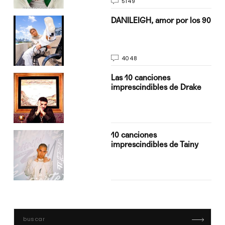
5149
n
DANILEIGH, amor por los 90
4048
Las 10 canciones
imprescindibles de Drake
10 canciones
imprescindibles de Tainy