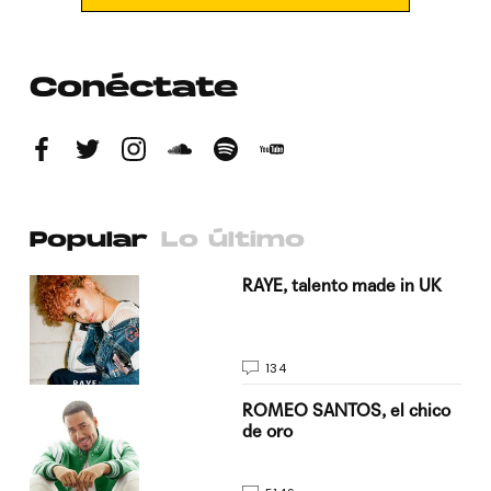
Conéctate
Popular
Lo último
a su
RAYE, talento made in UK
134
do
ROMEO SANTOS, el chico
de oro