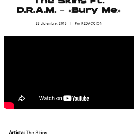
The Skins Ft.
Publicidad
D.R.A.M. – «Bury Me»
Contacto
28 diciembre, 2016
Por
REDACCION
Aviso Legal
© 2015-2022 UMOMAG. PROPIEDAD DE UMO agency. TODOS LOS
DERECHOS RESERVADOS.
Artista:
The Skins