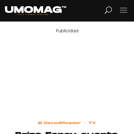
Publicidad
MUSICA
LIFESTYLE
REVISTA
TV
Home
El Decodificador
TV
Cover Story