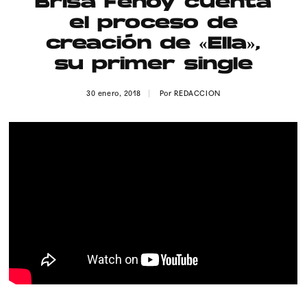
Brisa Fenoy cuenta
Publicidad
el proceso de
Contacto
creación de «Ella»,
su primer single
Aviso Legal
30 enero, 2018
Por
REDACCION
© 2015-2022 UMOMAG. PROPIEDAD DE UMO agency. TODOS LOS
DERECHOS RESERVADOS.