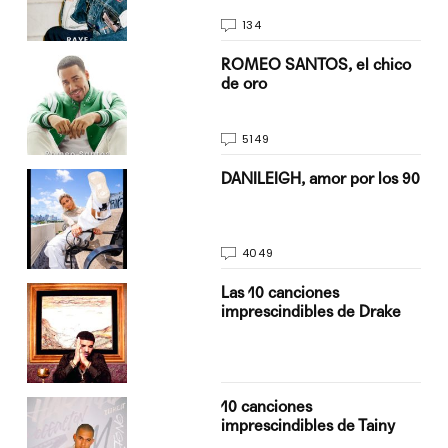
134
do
ROMEO SANTOS, el chico
de oro
5149
n
DANILEIGH, amor por los 90
4049
Las 10 canciones
imprescindibles de Drake
10 canciones
imprescindibles de Tainy