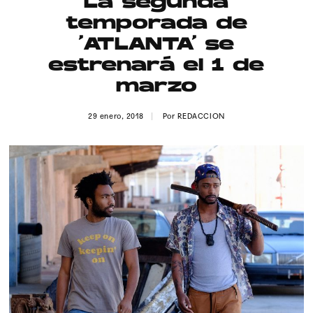
La segunda
Publicidad
temporada de
Contacto
‘ATLANTA’ se
estrenará el 1 de
Aviso Legal
marzo
© 2015-2022 UMOMAG. PROPIEDAD DE UMO agency. TODOS LOS
29 enero, 2018
Por
REDACCION
DERECHOS RESERVADOS.