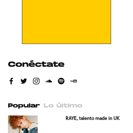
Conéctate
Popular
Lo último
a su
RAYE, talento made in UK