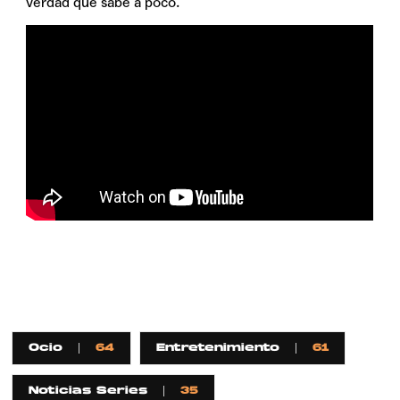
verdad que sabe a poco.
Ocio
64
Entretenimiento
61
Noticias Series
35