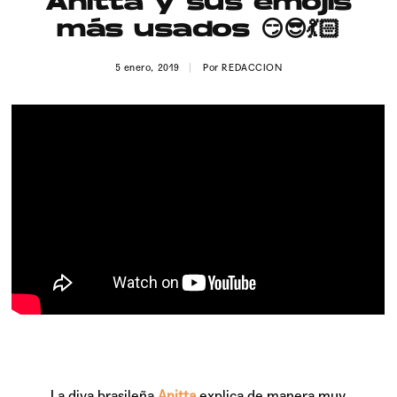
Anitta y sus emojis
Publicidad
más usados 😏😎💃🏻
Contacto
5 enero, 2019
Por
REDACCION
Aviso Legal
© 2015-2022 UMOMAG. PROPIEDAD DE UMO agency. TODOS LOS
DERECHOS RESERVADOS.
La diva brasileña
Anitta
explica de manera muy