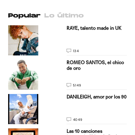
Popular
Lo último
a su
RAYE, talento made in UK
134
do
ROMEO SANTOS, el chico
de oro
5149
n
DANILEIGH, amor por los 90
4049
Las 10 canciones