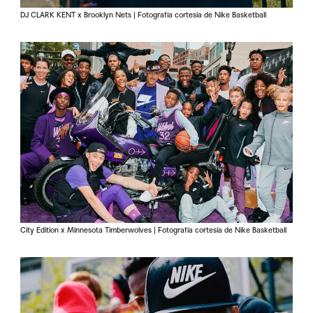
DJ CLARK KENT x Brooklyn Nets | Fotografía cortesía de Nike Basketball
City Edition x Minnesota Timberwolves | Fotografía cortesía de Nike Basketball