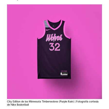
City Edition de los Minnesota Timberwolves (Purple Rain) | Fotografía cortesía
de Nike Basketball