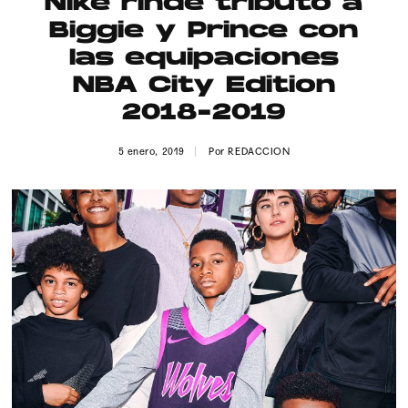
Nike rinde tributo a
Publicidad
Biggie y Prince con
Contacto
las equipaciones
NBA City Edition
Aviso Legal
2018-2019
© 2015-2022 UMOMAG. PROPIEDAD DE UMO agency. TODOS LOS
5 enero, 2019
Por
REDACCION
DERECHOS RESERVADOS.