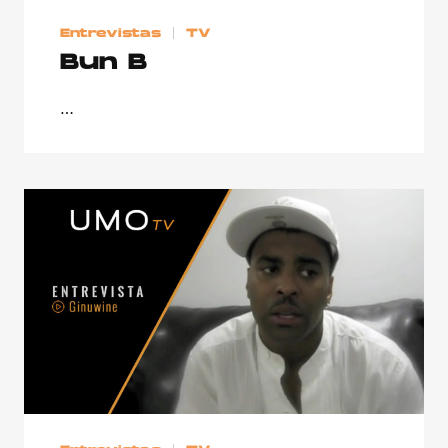
Entrevistas
TV
Bun B
…