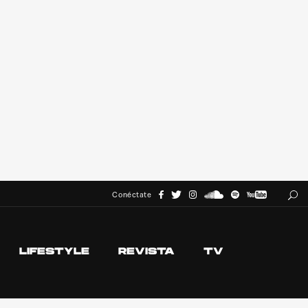
Conéctate
LIFESTYLE
REVISTA
TV