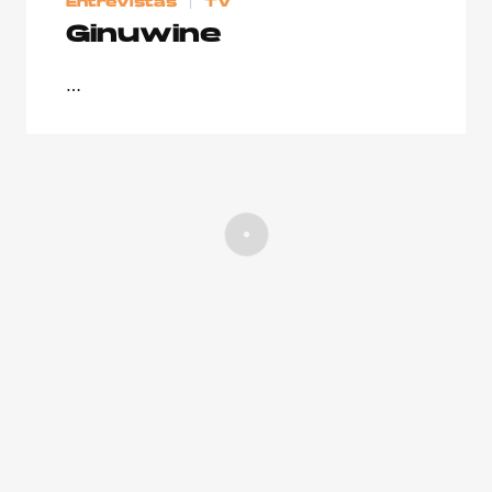
Entrevistas
TV
Ginuwine
…