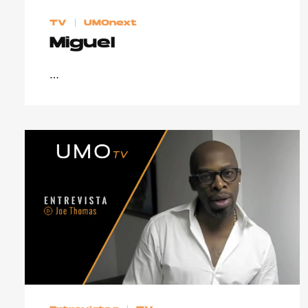
TV
UMOnext
Miguel
…