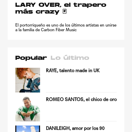
LARY OVER, el trapero
más crazy 🃏
El portorriqueño es uno de los últimos artistas en unirse
a la familia de Carbon Fiber Music
Popular
Lo último
su
RAYE, talento made in UK
ROMEO SANTOS, el chico de oro
Quiles
DANILEIGH, amor por los 90