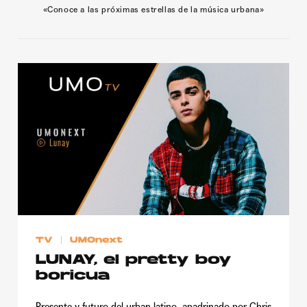
«Conoce a las próximas estrellas de la música urbana»
Publicidad
Contacto
Aviso Legal
© 2015-2022 UMOMAG. PROPIEDAD DE UMO agency. TODOS LOS
DERECHOS RESERVADOS.
TV
UMOnext
LUNAY, el pretty boy
boricua
Presente y futuro del urban latino, apadrinado por Chris