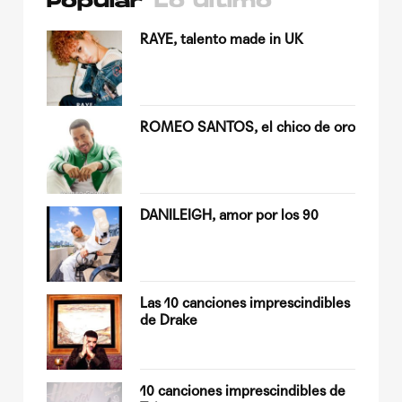
Popular
Lo último
su
RAYE, talento made in UK
ROMEO SANTOS, el chico de oro
Quiles
DANILEIGH, amor por los 90
op
Las 10 canciones imprescindibles
de Drake
sobre
10 canciones imprescindibles de