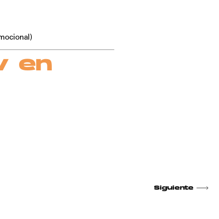
mocional)
v en
Siguiente