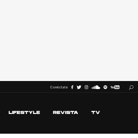
Conéctate
LIFESTYLE
REVISTA
TV