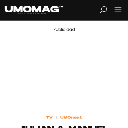
Publicidad
MUSICA
LIFESTYLE
REVISTA
TV
Home
TV
UMOnext
Cover Story