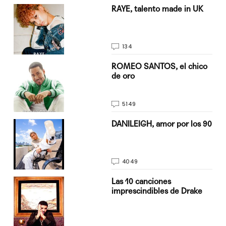
a su
RAYE, talento made in UK
134
do
ROMEO SANTOS, el chico
de oro
5149
n
DANILEIGH, amor por los 90
4049
Las 10 canciones
imprescindibles de Drake