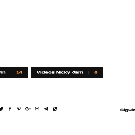
in
14
Videos Nicky Jam
8
Sigui