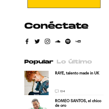
Conéctate
Popular
Lo último
antado a su
RAYE, talento made in UK
134
E, pisando
ROMEO SANTOS, el chico
de oro