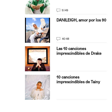
5149
on Justin
DANILEIGH, amor por los 90
La…
4048
turo del
Las 10 canciones
imprescindibles de Drake
con Boza
10 canciones
', el…
imprescindibles de Tainy