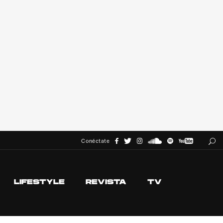
Conéctate
LIFESTYLE
REVISTA
TV