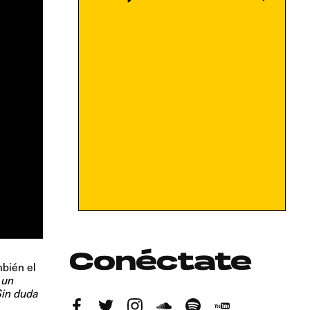
Conéctate
mbién el
 un
Sin duda