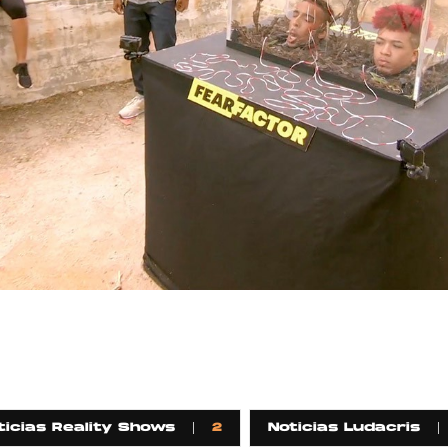
GRIFF, el fu
Pop
Hablamos 
sobre 'Bucle
ticias Reality Shows
2
Noticias Ludacris