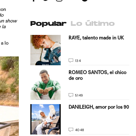
con
do
 un show
Popular
Lo último
 la
antado a su
RAYE, talento made in UK
a lo
134
E, pisando
ROMEO SANTOS, el chico
de oro
5149
on Justin
DANILEIGH, amor por los 90
La…
4048