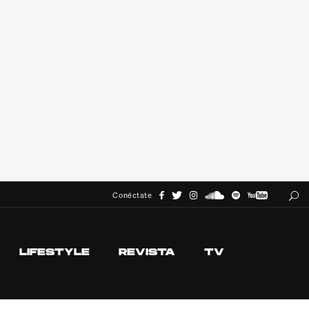
Conéctate
LIFESTYLE
REVISTA
TV