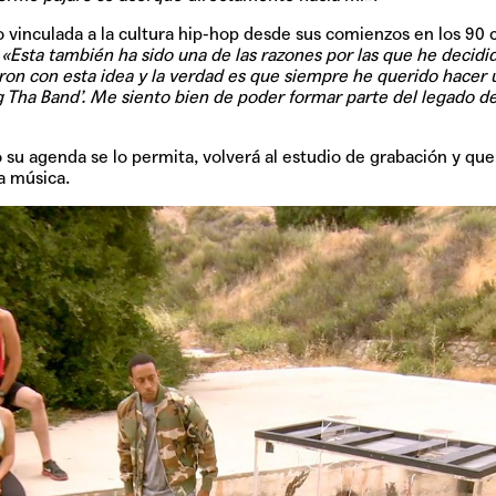
vinculada a la cultura hip-hop desde sus comienzos en los 90 
.
«Esta también ha sido una de las razones por las que he decidi
ron con esta idea y la verdad es que siempre he querido hacer
 Tha Band’. Me siento bien de poder formar parte del legado de
TAINY, adel
tiempo
su agenda se lo permita, volverá al estudio de grabación y que 
a música.
NICKI NICOL
fuerte
Hablamos c
Quiles de '