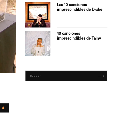
turo del
Las 10 canciones
imprescindibles de Drake
con Boza
10 canciones
', el…
imprescindibles de Tainy
1