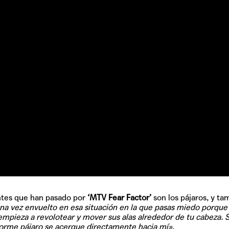
ntes que han pasado por
‘MTV Fear Factor’
son los pájaros, y ta
na vez envuelto en esa situación en la que pasas miedo porque
empieza a revolotear y mover sus alas alrededor de tu cabeza. 
orme pájaro se acerque directamente hacia mí»
.