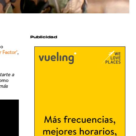
Publicidad
mo
 Factor’
,
tarte a
como
 más