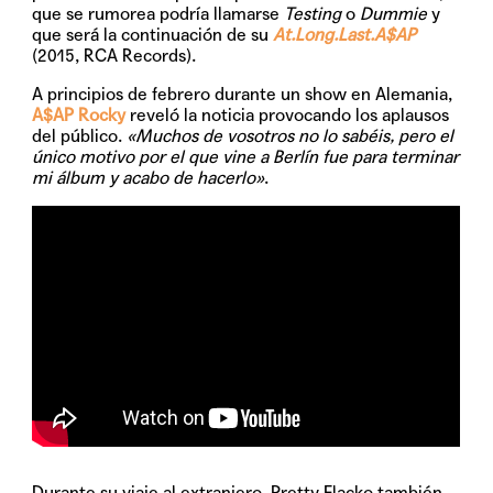
que se rumorea podría llamarse
Testing
o
Dummie
y
que será la continuación de su
At.Long.Last.A$AP
(2015, RCA Records).
A principios de febrero durante un show en Alemania,
A$AP Rocky
reveló la noticia provocando los aplausos
del público.
«Muchos de vosotros no lo sabéis, pero el
único motivo por el que vine a Berlín fue para terminar
mi álbum y acabo de hacerlo»
.
Durante su viaje al extranjero, Pretty Flacko también