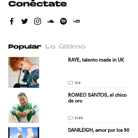
Conéctate
Popular
Lo último
a su
RAYE, talento made in UK
134
do
ROMEO SANTOS, el chico
de oro
5149
n
DANILEIGH, amor por los 90