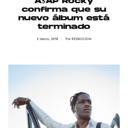
A$AP Rocky
Publicidad
confirma que su
Contacto
nuevo álbum está
terminado
Aviso Legal
2 marzo, 2018
Por
REDACCION
© 2015-2022 UMOMAG. PROPIEDAD DE UMO agency. TODOS LOS
DERECHOS RESERVADOS.