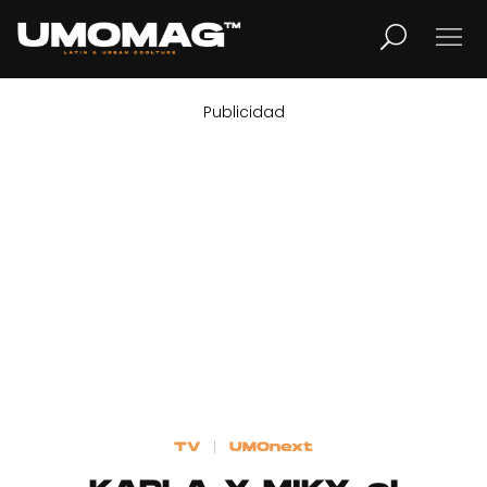
Publicidad
MUSICA
LIFESTYLE
REVISTA
TV
Home
TV
UMOnext
Cover Story