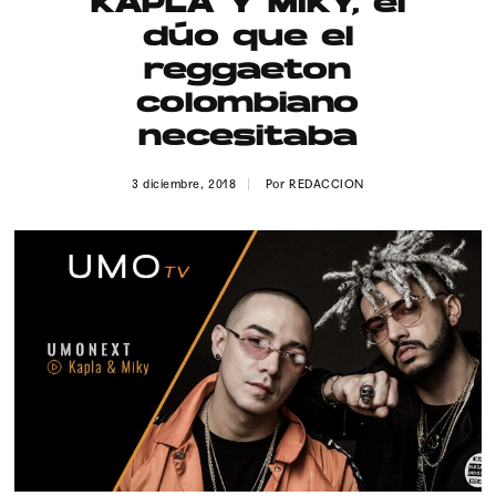
KAPLA Y MIKY, el
Publicidad
dúo que el
Contacto
reggaeton
colombiano
Aviso Legal
necesitaba
© 2015-2022 UMOMAG. PROPIEDAD DE UMO agency. TODOS LOS
3 diciembre, 2018
Por
REDACCION
DERECHOS RESERVADOS.