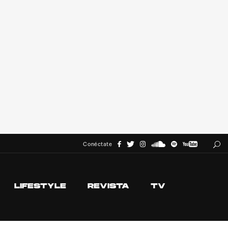
Conéctate
LIFESTYLE
REVISTA
TV