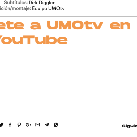
Subtítulos:
Dirk Diggler
ición/montaje:
Equipo UMOtv
ete a UMOtv en
YouTube
Sigui