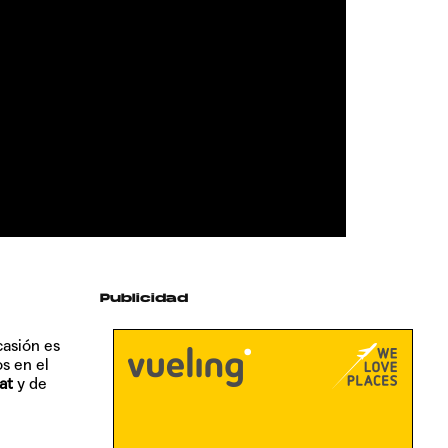
Publicidad
casión es
os en el
at
y de