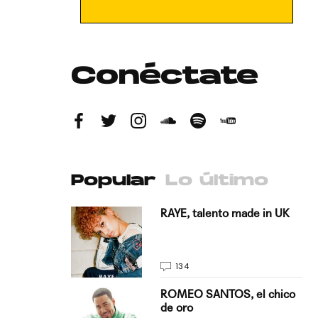
Conéctate
Popular
Lo último
antado a su
RAYE, talento made in UK
134
E, pisando
ROMEO SANTOS, el chico
de oro