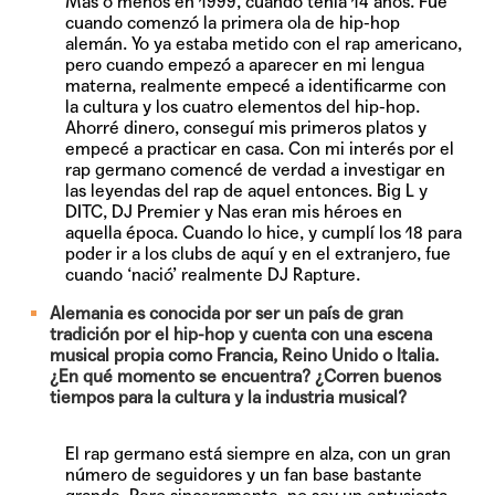
Más o menos en 1999, cuando tenía 14 años. Fue
cuando comenzó la primera ola de hip-hop
alemán. Yo ya estaba metido con el rap americano,
pero cuando empezó a aparecer en mi lengua
materna, realmente empecé a identificarme con
la cultura y los cuatro elementos del hip-hop.
Ahorré dinero, conseguí mis primeros platos y
empecé a practicar en casa. Con mi interés por el
rap germano comencé de verdad a investigar en
las leyendas del rap de aquel entonces. Big L y
DITC, DJ Premier y Nas eran mis héroes en
aquella época. Cuando lo hice, y cumplí los 18 para
poder ir a los clubs de aquí y en el extranjero, fue
cuando ‘nació’ realmente DJ Rapture.
Alemania es conocida por ser un país de gran
tradición por el hip-hop y cuenta con una escena
musical propia como Francia, Reino Unido o Italia.
¿En qué momento se encuentra? ¿Corren buenos
tiempos para la cultura y la industria musical?
El rap germano está siempre en alza, con un gran
número de seguidores y un fan base bastante