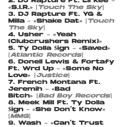
2. DJ Rapture Ft. Lil Kee –
«S.I.R.»
[
Touch The Sky
]
3. DJ Rapture Ft. YG &
Milla – «Shake Dat»
[
Touch
The Sky
]
4. Usher – «Yeah
(Clubcrushers Remix)»
5. Ty Dolla $ign – «Saved»
[
Atlantic Records
]
6. Donell Lewis & Fortafy
Ft. Wrd Up – «Some No
Love»
[
Justice
]
7. French Montana Ft.
Jeremih – «Bad
Bitch»
[
Bad Boy Records
]
8. Meek Mill Ft. Ty Dolla
$ign – «She Don’t Know»
[
MMG
]
9. Wash – «Can’t Trust