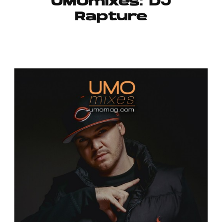
UMOmixes: DJ
Publicidad
Rapture
Contacto
Aviso Legal
© 2015-2022 UMOMAG. PROPIEDAD DE UMO agency. TODOS LOS
DERECHOS RESERVADOS.