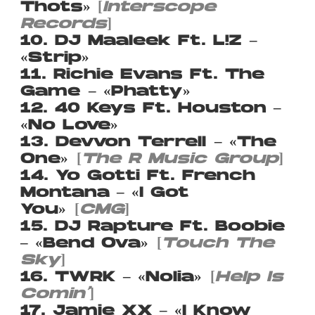
Thots»
[
Interscope
Records
]
10. DJ Maaleek Ft. L!Z –
«Strip»
11. Richie Evans Ft. The
Game – «Phatty»
12. 40 Keys Ft. Houston –
«No Love»
13. Devvon Terrell – «The
One»
[
The R Music Group
]
14. Yo Gotti Ft. French
Montana – «I Got
You»
[
CMG
]
15. DJ Rapture Ft. Boobie
– «Bend Ova»
[
Touch The
Sky
]
16. TWRK – «Nolia»
[
Help Is
Comin’
]
17. Jamie XX – «I Know