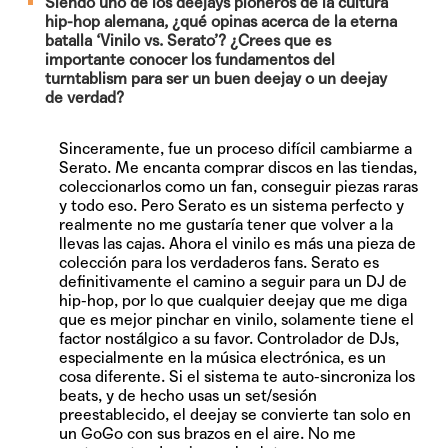
Siendo uno de los deejays pioneros de la cultura
hip-hop alemana, ¿qué opinas acerca de la eterna
batalla ‘Vinilo vs. Serato’? ¿Crees que es
importante conocer los fundamentos del
turntablism para ser un buen deejay o un deejay
de verdad?
Sinceramente, fue un proceso difícil cambiarme a
Serato. Me encanta comprar discos en las tiendas,
coleccionarlos como un fan, conseguir piezas raras
y todo eso. Pero Serato es un sistema perfecto y
realmente no me gustaría tener que volver a la
llevas las cajas. Ahora el vinilo es más una pieza de
colección para los verdaderos fans. Serato es
definitivamente el camino a seguir para un DJ de
hip-hop, por lo que cualquier deejay que me diga
que es mejor pinchar en vinilo, solamente tiene el
factor nostálgico a su favor. Controlador de DJs,
especialmente en la música electrónica, es un
cosa diferente. Si el sistema te auto-sincroniza los
beats, y de hecho usas un set/sesión
preestablecido, el deejay se convierte tan solo en
un GoGo con sus brazos en el aire. No me