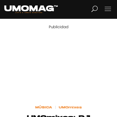
Publicidad
MUSICA
LIFESTYLE
REVISTA
TV
Home
MÚSICA
UMOmixes
Cover Story