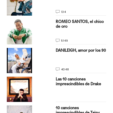
134
do
ROMEO SANTOS, el chico
de oro
5149
n
DANILEIGH, amor por los 90
4048
Las 10 canciones
imprescindibles de Drake
10 canciones
imprescindibles de Tainy