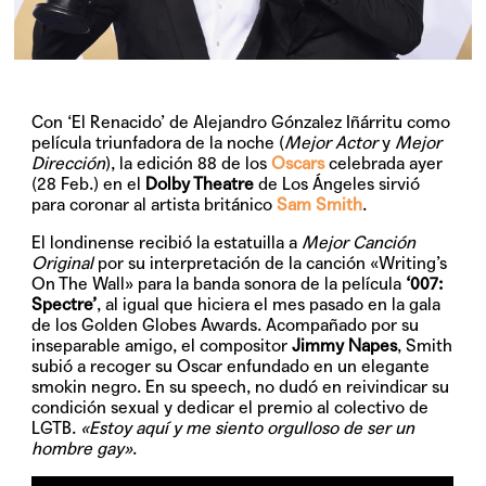
Con ‘El Renacido’ de Alejandro Gónzalez Iñárritu como
película triunfadora de la noche (
Mejor Actor
y
Mejor
Dirección
), la edición 88 de los
Oscars
celebrada ayer
(28 Feb.) en el
Dolby Theatre
de Los Ángeles sirvió
para coronar al artista británico
Sam Smith
.
El londinense recibió la estatuilla a
Mejor Canción
Original
por su interpretación de la canción
«Writing’s
On The Wall»
para la banda sonora de la película
‘007:
Spectre’
, al igual que hiciera el mes pasado en la gala
de los Golden Globes Awards. Acompañado por su
inseparable amigo, el compositor
Jimmy Napes
, Smith
subió a recoger su Oscar enfundado en un elegante
smokin negro. En su speech, no dudó en reivindicar su
condición sexual y dedicar el premio al colectivo de
LGTB.
«Estoy aquí y me siento orgulloso de ser un
hombre gay»
.