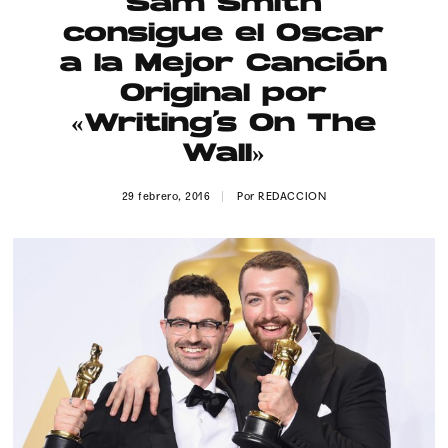
Sam Smith
Publicidad
consigue el Oscar
Contacto
a la Mejor Canción
Original por
Aviso Legal
«Writing’s On The
Wall»
© 2015-2022 UMOMAG. PROPIEDAD DE UMO agency. TODOS LOS
DERECHOS RESERVADOS.
29 febrero, 2016
Por
REDACCION