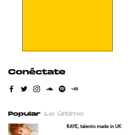
Conéctate
Popular
Lo último
a su
RAYE, talento made in UK