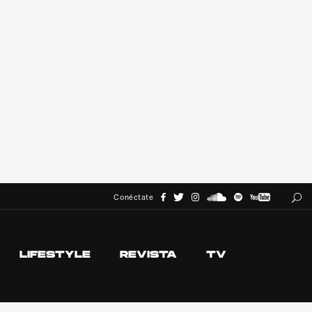
Conéctate
LIFESTYLE
REVISTA
TV