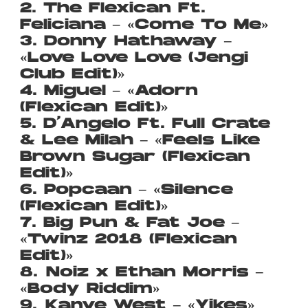
2. The Flexican Ft.
Feliciana – «Come To Me»
3. Donny Hathaway –
«Love Love Love (Jengi
Club Edit)»
4. Miguel – «Adorn
(Flexican Edit)»
5. D’Angelo Ft. Full Crate
& Lee Milah – «Feels Like
Brown Sugar (Flexican
Edit)»
6. Popcaan – «Silence
(Flexican Edit)»
7. Big Pun & Fat Joe –
«Twinz 2018 (Flexican
Edit)»
8. Noiz x Ethan Morris –
«Body Riddim»
9. Kanye West – «Yikes»