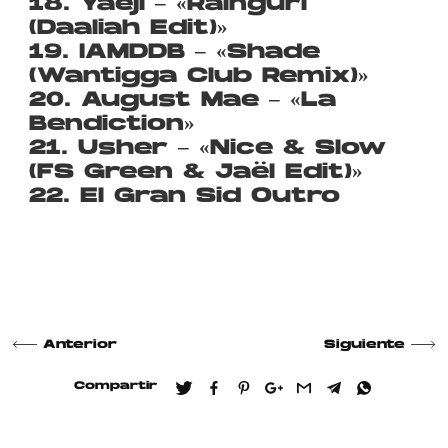
18. Yaeji – «Raingurl
(Daaliah Edit)»
19. IAMDDB – «Shade
(Wantigga Club Remix)»
20. August Mae – «La
Bendiction»
21. Usher – «Nice & Slow
(FS Green & Jaël Edit)»
22. El Gran Sid Outro
Anterior
Siguiente
Compartir