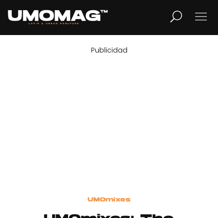
Publicidad
MUSICA
LIFESTYLE
REVISTA
TV
Home
UMOmixes
Cover Story