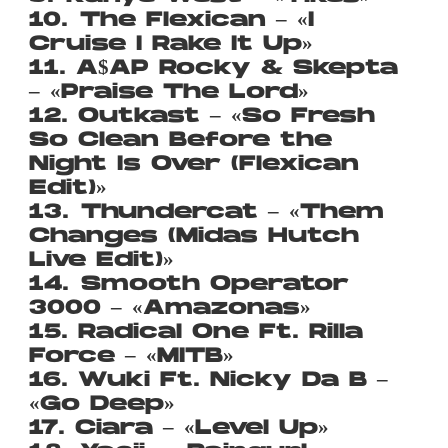
10. The Flexican – «I
Cruise I Rake It Up»
11. A$AP Rocky & Skepta
– «Praise The Lord»
12. Outkast – «So Fresh
So Clean Before the
Night Is Over (Flexican
Edit)»
13. Thundercat – «Them
Changes (Midas Hutch
Live Edit)»
14. Smooth Operator
3000 – «Amazonas»
15. Radical One Ft. Rilla
Force – «MITB»
16. Wuki Ft. Nicky Da B –
«Go Deep»
17. Ciara – «Level Up»