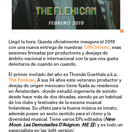
Llegó la hora. Queda oficialmente inaugura el 2019
con una nueva entrega de nuestras
‘UMOmixes’
, esas
sesiones firmadas por productores y deejays de
ámbito nacional e internacional con la que nos gusta
deleitaros de cuando en cuando.
El primer invitado del año es Thomás Goethals a.k.a.
The Flexican
. A sus 34 años este veterano productor y
deejay de origen mexicano tiene fijada su residencia
en Ámsterdam -donde estudió ingeniería de sonido-
desde hace más de dos décadas, siendo ya un habitual
de los clubs y festivales de la escena musical
holandesa. Su olfato para la buena música es innato,
además posee un sexto sentido para el ritmo y la
diversidad musical. Tiene varios EPs editados (
New
Moon
,
Les Demoiselles D’Avignon
,
ME
目
) y es todo un
especialista en las ‘edit version’.