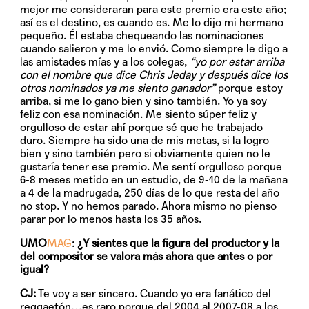
mejor me consideraran para este premio era este año;
así es el destino, es cuando es. Me lo dijo mi hermano
pequeño. Él estaba chequeando las nominaciones
cuando salieron y me lo envió. Como siempre le digo a
las amistades mías y a los colegas,
“yo por estar arriba
con el nombre que dice Chris Jeday y después dice los
otros nominados ya me siento ganador”
porque estoy
arriba, si me lo gano bien y sino también. Yo ya soy
feliz con esa nominación. Me siento súper feliz y
orgulloso de estar ahí porque sé que he trabajado
duro. Siempre ha sido una de mis metas, si la logro
bien y sino también pero si obviamente quien no le
gustaría tener ese premio. Me sentí orgulloso porque
6-8 meses metido en un estudio, de 9-10 de la mañana
a 4 de la madrugada, 250 días de lo que resta del año
no stop. Y no hemos parado. Ahora mismo no pienso
parar por lo menos hasta los 35 años.
UMO
MAG
:
¿Y sientes que la figura del productor y la
del compositor se valora más ahora que antes o por
igual?
CJ:
Te voy a ser sincero. Cuando yo era fanático del
reggaetón…es raro porque del 2004 al 2007-08 a los