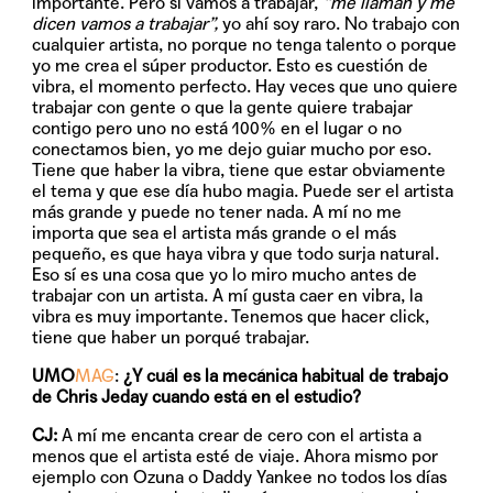
importante. Pero si vamos a trabajar,
“me llaman y me
dicen vamos a trabajar”,
yo ahí soy raro. No trabajo con
cualquier artista, no porque no tenga talento o porque
yo me crea el súper productor. Esto es cuestión de
vibra, el momento perfecto. Hay veces que uno quiere
trabajar con gente o que la gente quiere trabajar
contigo pero uno no está 100% en el lugar o no
conectamos bien, yo me dejo guiar mucho por eso.
Tiene que haber la vibra, tiene que estar obviamente
el tema y que ese día hubo magia. Puede ser el artista
más grande y puede no tener nada. A mí no me
importa que sea el artista más grande o el más
pequeño, es que haya vibra y que todo surja natural.
Eso sí es una cosa que yo lo miro mucho antes de
trabajar con un artista. A mí gusta caer en vibra, la
vibra es muy importante. Tenemos que hacer click,
tiene que haber un porqué trabajar.
UMO
MAG
:
¿Y cuál es la mecánica habitual de trabajo
de Chris Jeday cuando está en el estudio?
CJ:
A mí me encanta crear de cero con el artista a
menos que el artista esté de viaje. Ahora mismo por
ejemplo con Ozuna o Daddy Yankee no todos los días