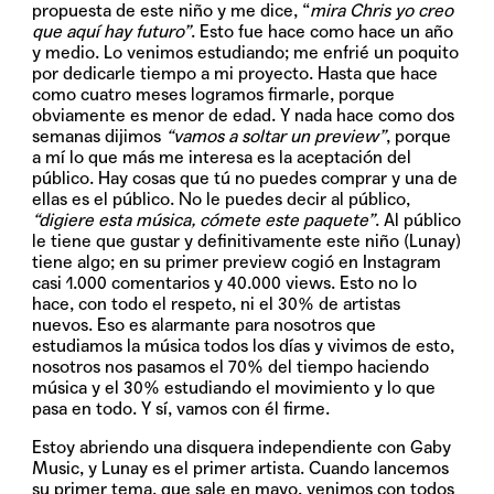
propuesta de este niño y me dice, “
mira Chris yo creo
que aquí hay futuro”
. Esto fue hace como hace un año
y medio. Lo venimos estudiando; me enfrié un poquito
por dedicarle tiempo a mi proyecto. Hasta que hace
como cuatro meses logramos firmarle, porque
obviamente es menor de edad. Y nada hace como dos
semanas dijimos
“vamos a soltar un preview”
, porque
a mí lo que más me interesa es la aceptación del
público. Hay cosas que tú no puedes comprar y una de
ellas es el público. No le puedes decir al público,
“digiere esta música, cómete este paquete”
. Al público
le tiene que gustar y definitivamente este niño (Lunay)
tiene algo; en su primer preview cogió en Instagram
casi 1.000 comentarios y 40.000 views. Esto no lo
hace, con todo el respeto, ni el 30% de artistas
nuevos. Eso es alarmante para nosotros que
estudiamos la música todos los días y vivimos de esto,
nosotros nos pasamos el 70% del tiempo haciendo
música y el 30% estudiando el movimiento y lo que
pasa en todo. Y sí, vamos con él firme.
Estoy abriendo una disquera independiente con Gaby
Music, y Lunay es el primer artista. Cuando lancemos
su primer tema, que sale en mayo, venimos con todos