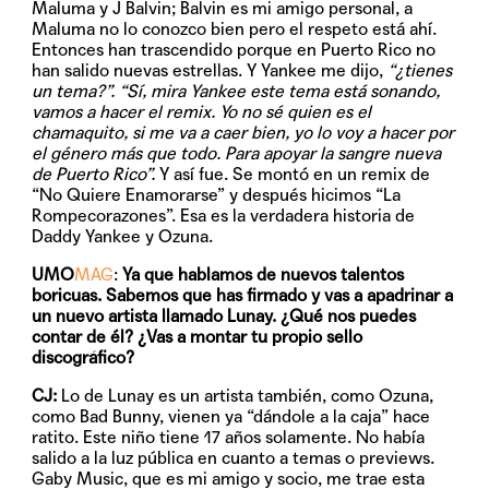
Maluma y J Balvin; Balvin es mi amigo personal, a
Maluma no lo conozco bien pero el respeto está ahí.
Entonces han trascendido porque en Puerto Rico no
han salido nuevas estrellas. Y Yankee me dijo,
“¿tienes
un tema?”.
“Sí, mira Yankee este tema está sonando,
vamos a hacer el remix. Yo no sé quien es el
chamaquito, si me va a caer bien, yo lo voy a hacer por
el género más que todo. Para apoyar la sangre nueva
de Puerto Rico”.
Y así fue. Se montó en un remix de
“No Quiere Enamorarse” y después hicimos “La
Rompecorazones”. Esa es la verdadera historia de
Daddy Yankee y Ozuna.
UMO
MAG
:
Ya que hablamos de nuevos talentos
boricuas. Sabemos que has firmado y vas a apadrinar a
un nuevo artista llamado Lunay. ¿Qué nos puedes
contar de él? ¿Vas a montar tu propio sello
discográfico?
CJ:
Lo de Lunay es un artista también, como Ozuna,
como Bad Bunny, vienen ya “dándole a la caja” hace
ratito. Este niño tiene 17 años solamente. No había
salido a la luz pública en cuanto a temas o previews.
Gaby Music, que es mi amigo y socio, me trae esta