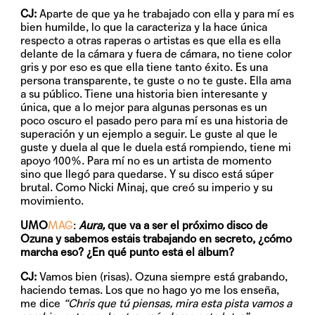
CJ:
Aparte de que ya he trabajado con ella y para mí es
bien humilde, lo que la caracteriza y la hace única
respecto a otras raperas o artistas es que ella es ella
delante de la cámara y fuera de cámara, no tiene color
gris y por eso es que ella tiene tanto éxito. Es una
persona transparente, te guste o no te guste. Ella ama
a su público. Tiene una historia bien interesante y
única, que a lo mejor para algunas personas es un
poco oscuro el pasado pero para mí es una historia de
superación y un ejemplo a seguir. Le guste al que le
guste y duela al que le duela está rompiendo, tiene mi
apoyo 100%. Para mí no es un artista de momento
sino que llegó para quedarse. Y su disco está súper
brutal. Como Nicki Minaj, que creó su imperio y su
movimiento.
UMO
MAG
:
Aura,
que va a ser el próximo disco de
Ozuna y sabemos estáis trabajando en secreto, ¿cómo
marcha eso? ¿En qué punto está el álbum?
CJ:
Vamos bien (risas). Ozuna siempre está grabando,
haciendo temas. Los que no hago yo me los enseña,
me dice
“Chris que tú piensas, mira esta pista vamos a