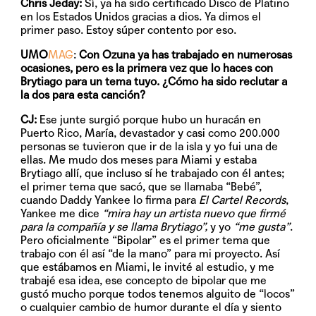
Chris Jeday:
Sí, ya ha sido certificado Disco de Platino
en los Estados Unidos gracias a dios. Ya dimos el
primer paso. Estoy súper contento por eso.
UMO
MAG
:
Con Ozuna ya has trabajado en numerosas
ocasiones, pero es la primera vez que lo haces con
Brytiago para un tema tuyo. ¿Cómo ha sido reclutar a
la dos para esta canción?
CJ:
Ese junte surgió porque hubo un huracán en
Puerto Rico, María, devastador y casi como 200.000
personas se tuvieron que ir de la isla y yo fui una de
ellas. Me mudo dos meses para Miami y estaba
Brytiago allí, que incluso sí he trabajado con él antes;
el primer tema que sacó, que se llamaba “Bebé”,
cuando Daddy Yankee lo firma para
El Cartel Records
,
Yankee me dice
“mira hay un artista nuevo que firmé
para la compañía y se llama Brytiago”,
y yo
“me gusta”
.
Pero oficialmente “Bipolar” es el primer tema que
trabajo con él así “de la mano” para mi proyecto. Así
que estábamos en Miami, le invité al estudio, y me
trabajé esa idea, ese concepto de bipolar que me
gustó mucho porque todos tenemos alguito de “locos”
o cualquier cambio de humor durante el día y siento