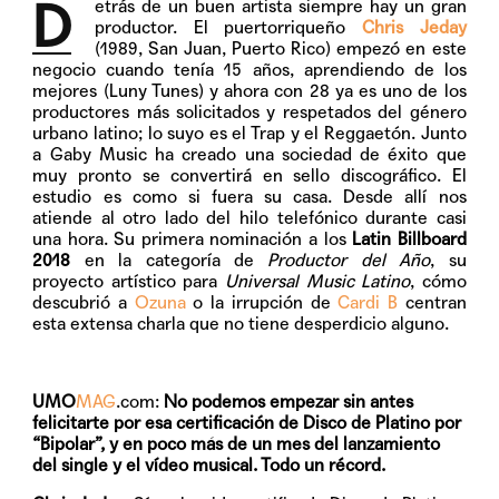
D
etrás de un buen artista siempre hay un gran
productor. El puertorriqueño
Chris Jeday
(1989, San Juan, Puerto Rico) empezó en este
negocio cuando tenía 15 años, aprendiendo de los
mejores (Luny Tunes) y ahora con 28 ya es uno de los
productores más solicitados y respetados del género
urbano latino; lo suyo es el Trap y el Reggaetón. Junto
a Gaby Music ha creado una sociedad de éxito que
muy pronto se convertirá en sello discográfico. El
estudio es como si fuera su casa. Desde allí nos
atiende al otro lado del hilo telefónico durante casi
una hora. Su primera nominación a los
Latin Billboard
2018
en la categoría de
Productor del Año
, su
proyecto artístico para
Universal Music Latino
, cómo
descubrió a
Ozuna
o la irrupción de
Cardi B
centran
esta extensa charla que no tiene desperdicio alguno.
UMO
MAG
.com:
No podemos empezar sin antes
felicitarte por esa certificación de Disco de Platino por
“Bipolar”, y en poco más de un mes del lanzamiento
del single y el vídeo musical. Todo un récord.