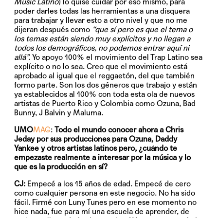
Music Latino
) lo quise cuidar por eso mismo, para
poder darles todas las herramientas a una disquera
para trabajar y llevar esto a otro nivel y que no me
dijeran después como
“que sí pero es que el tema o
los temas están siendo muy explícitos y no llegan a
todos los demográficos, no podemos entrar aquí ni
allá”.
Yo apoyo 100% el movimiento del Trap Latino sea
explícito o no lo sea. Creo que el movimiento está
aprobado al igual que el reggaetón, del que también
formo parte. Son los dos géneros que trabajo y están
ya establecidos al 100% con toda esta ola de nuevos
artistas de Puerto Rico y Colombia como Ozuna, Bad
Bunny, J Balvin y Maluma.
UMO
MAG
:
Todo el mundo conocer ahora a Chris
Jeday por sus producciones para Ozuna, Daddy
Yankee y otros artistas latinos pero, ¿cuándo te
empezaste realmente a interesar por la música y lo
que es la producción en sí?
CJ:
Empecé a los 15 años de edad. Empecé de cero
como cualquier persona en este negocio. No ha sido
fácil. Firmé con Luny Tunes pero en ese momento no
hice nada, fue para mí una escuela de aprender, de