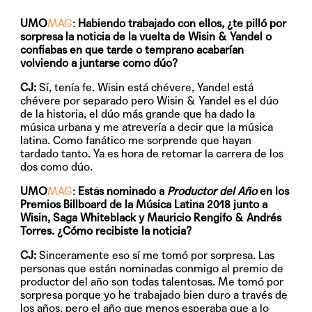
UMO
MAG
:
Habiendo trabajado con ellos, ¿te pilló por
sorpresa la noticia de la vuelta de Wisin & Yandel o
confiabas en que tarde o temprano acabarían
volviendo a juntarse como dúo?
CJ:
Sí, tenía fe. Wisin está chévere, Yandel está
chévere por separado pero Wisin & Yandel es el dúo
de la historia, el dúo más grande que ha dado la
música urbana y me atrevería a decir que la música
latina. Como fanático me sorprende que hayan
tardado tanto. Ya es hora de retomar la carrera de los
dos como dúo.
UMO
MAG
:
Estás nominado a
Productor del Año
en los
Premios Billboard de la Música Latina 2018 junto a
Wisin, Saga Whiteblack y Mauricio Rengifo & Andrés
Torres. ¿Cómo recibiste la noticia?
CJ:
Sinceramente eso sí me tomó por sorpresa. Las
personas que están nominadas conmigo al premio de
productor del año son todas talentosas. Me tomó por
sorpresa porque yo he trabajado bien duro a través de
los años, pero el año que menos esperaba que a lo