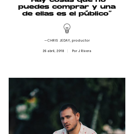
“Hay cosas que no
Publicidad
puedes comprar y una
de ellas es el público”
Contacto
Aviso Legal
—CHRIS JEDAY, productor
© 2015-2022 UMOMAG. PROPIEDAD DE UMO agency. TODOS LOS
26 abril, 2018
Por
J Rivera
DERECHOS RESERVADOS.