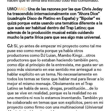
hacen que el tema sea exitoso todo eso combinado.
UMO
MAG
:
Una de las razones por las que Chris Jeday
ha trascendido internacionalmente con “Ahora Dice”
(cuádruple Disco de Platino en España) y “Bipolar” es
quizá porque estás usando una temática diferente a la
que suele ser habitual dentro del Trap Latino; que
además de la producción musical estáis cuidando
mucho la parte lírica para que sea algo más universal.
CJ:
Sí, yo antes de empezar mi proyecto como tal me
puse eso como meta porque ya había otros
productores como DJ Luian, Mambo Kingz…otros
productores que lo estaban haciendo también pero,
como dije al principio de la entrevista, me gusta ser un
poco más visionario en ese sentido me arriesgué a no
hablar explícito en un tema. No necesariamente en
todos los temas se tiene que hablar mal para llevar a lo
mejor el mismo mensaje. Obviamente en el Trap
Latino se habla de sexo, drogas, prostitución…de lo
que se vive en realidad, porque es la realidad no es
una mentira ni nos lo estamos inventando. También yo
he colaborado en temas que son explícitos, pero en mi
proyecto como firmo con una multinacional (
Universal