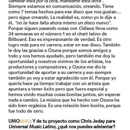
cambiar esta por la otra, mándame esta letra”
.
Siempre estamos en comunicación, creando. Tiene
como 7 temas hechos para ese disco que nos gustan…
pero sigue creando. La realidad es, como yo le dije a
él,
“no te hace falta ahora mismo un disco nuevo”
.
Porque siguen pasando cosas con
Odisea
; lleva como
34 semanas en el número 1 en el chart latino de
Billboard. Eso es impresionante de verdad. Es otro
logro más para mi carrera, estar en ese disco. También
le doy las gracias a Ozuna porque somos amigos y
todo y nos hemos ayudado, pero también me doy la
oportunidad y nosotros vivimos de los artistas, los
productores y compositores, y Ozuna me dio la
oportunidad de aportar a su carrera y eso siempre
también yo voy a estar agradecido con él. Porque yo
quería hace ya tiempo trabajar con un artista que
apuntara a tener éxito pero que fuera especial y
hemos vivido muchas cosas bonitas juntos, sin esperar
nada a cambio. La música que he hecho con Ozuna ha
sido bien orgánica. Es una relación bien bonita, porque
fue todo de cero.
UMO
MAG
:
Y de tu proyecto como Chris Jeday para
Universal Music Latino
, ¿qué nos puedes adelantar?