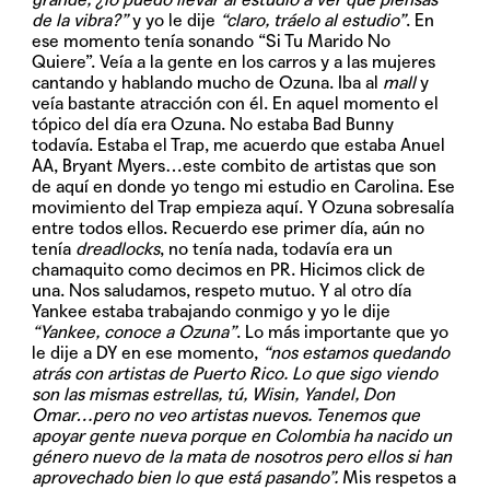
de la vibra?”
y yo le dije
“claro, tráelo al estudio”
. En
ese momento tenía sonando “Si Tu Marido No
Quiere”. Veía a la gente en los carros y a las mujeres
cantando y hablando mucho de Ozuna. Iba al
mall
y
veía bastante atracción con él. En aquel momento el
tópico del día era Ozuna. No estaba Bad Bunny
todavía. Estaba el Trap, me acuerdo que estaba Anuel
AA, Bryant Myers…este combito de artistas que son
de aquí en donde yo tengo mi estudio en Carolina. Ese
movimiento del Trap empieza aquí. Y Ozuna sobresalía
entre todos ellos. Recuerdo ese primer día, aún no
tenía
dreadlocks
, no tenía nada, todavía era un
chamaquito como decimos en PR. Hicimos click de
una. Nos saludamos, respeto mutuo. Y al otro día
Yankee estaba trabajando conmigo y yo le dije
“Yankee, conoce a Ozuna”
. Lo más importante que yo
le dije a DY en ese momento,
“nos estamos quedando
atrás con artistas de Puerto Rico. Lo que sigo viendo
son las mismas estrellas, tú, Wisin, Yandel, Don
Omar…pero no veo artistas nuevos. Tenemos que
apoyar gente nueva porque en Colombia ha nacido un
género nuevo de la mata de nosotros pero ellos si han
aprovechado bien lo que está pasando”.
Mis respetos a