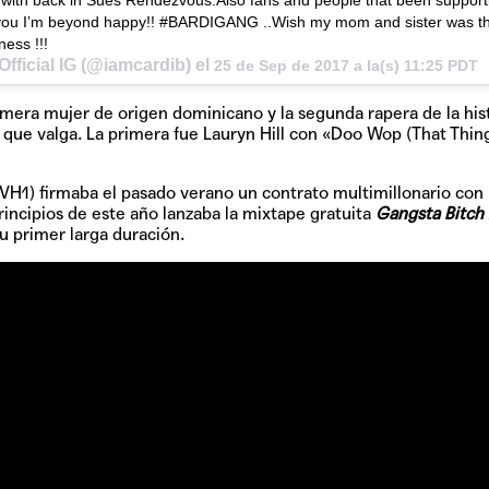
ts with back in Sues Rendezvous.Also fans and people that been suppor
nk you I’m beyond happy!! #BARDIGANG ..Wish my mom and sister was t
ess !!!
fficial IG (@iamcardib) el
25 de Sep de 2017 a la(s) 11:25 PDT
rimera mujer de origen dominicano y la segunda rapera de la his
que valga. La primera fue Lauryn Hill con «Doo Wop (That Thing
 (VH1) firmaba el pasado verano un contrato multimillonario con 
principios de este año lanzaba la mixtape gratuita
Gangsta Bitch
u primer larga duración.