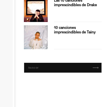
Las 10 canciones
imprescindibles de Drake
con Boza
10 canciones
', el…
imprescindibles de Tainy