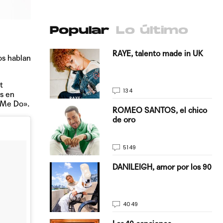
Popular
Lo último
antado a su
RAYE, talento made in UK
os hablan
t
134
ws en
 Me Do».
E, pisando
ROMEO SANTOS, el chico
de oro
5149
on Justin
DANILEIGH, amor por los 90
La…
4049
turo del