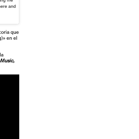
ting me
here and
toria que
)» en el
la
 Music,