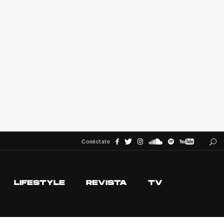
Conéctate
LIFESTYLE
REVISTA
TV