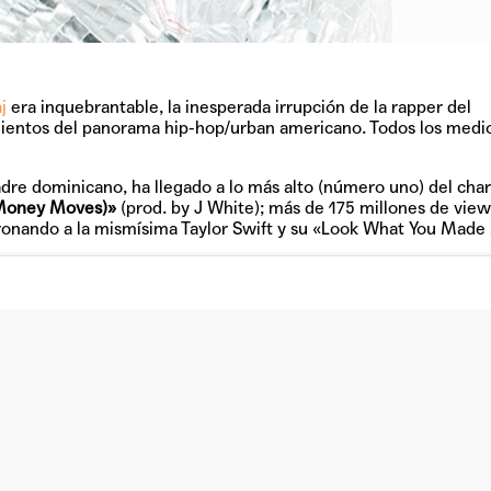
j
era inquebrantable, la inesperada irrupción de la rapper del
TAINY, adel
ientos del panorama hip-hop/urban americano. Todos los medi
tiempo
padre dominicano, ha llegado a lo más alto (número uno) del char
(Money Moves)»
(prod. by J White); más de 175 millones de vie
ronando a la mismísima Taylor Swift y su «Look What You Made
NICKI NICOL
fuerte
Hablamos c
Quiles de '
GRIFF, el fu