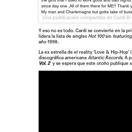
the girls that I used to work good and bad nigh
since day one ,All of them there for ME!! Tha
My man and Charlemagne but gotta take of busin
Una publicación compartida de Cardi B O
Y eso no es todo. Cardi se convierte en la p
lidera la lista de singles
Hot 100
sin
featuring
año 1998.
La ex estrella de el reality ‘Love & Hip-Hop’
discográfica americana
Atlantic Records
. A 
Vol. 2
y se espera que este otoño publique s