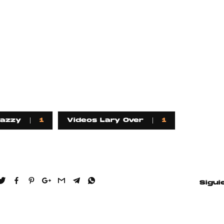
azzy
1
Videos Lary Over
1
Sigui