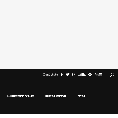
Conéctate
LIFESTYLE
REVISTA
TV