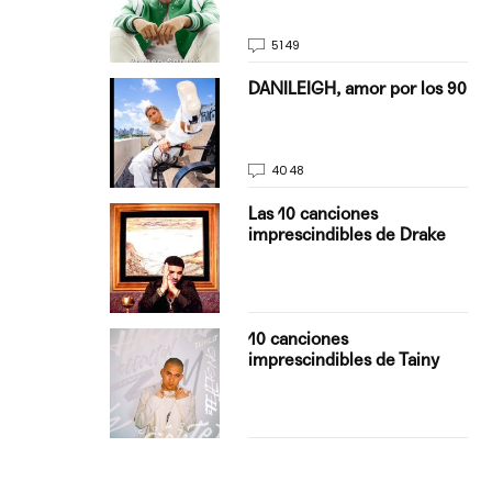
5149
on Justin
DANILEIGH, amor por los 90
La…
4048
turo del
Las 10 canciones
imprescindibles de Drake
con Boza
10 canciones
', el…
imprescindibles de Tainy