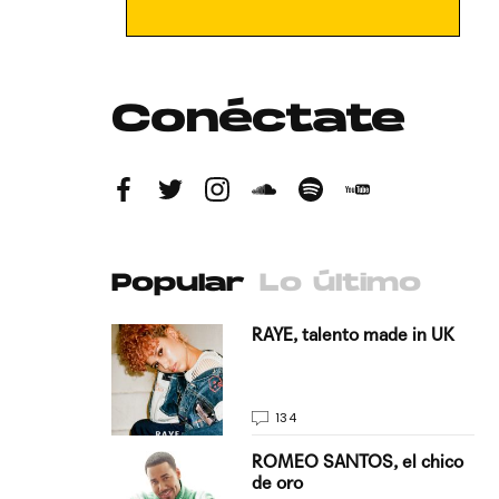
Conéctate
Popular
Lo último
antado a su
RAYE, talento made in UK
134
E, pisando
ROMEO SANTOS, el chico
de oro